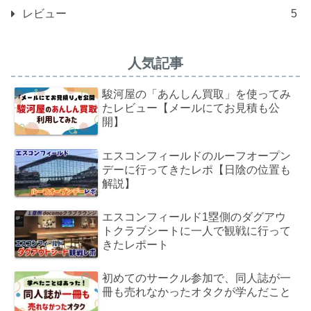
レビュー
5
人気記事
駿河屋の「あんしん買取」を使ってみ
たレビュー【メールにてお見積も公
開】
エスコンフィールドのルーフオープン
デーに行ってきたレポ【日陰の位置も
解説】
エスコンフィールド1塁側のダグアウ
トクラブシートに一人で観戦に行って
きたレポート
初めてのサークル参加で、同人誌が一
冊も売れなかったオタクが学んだこと